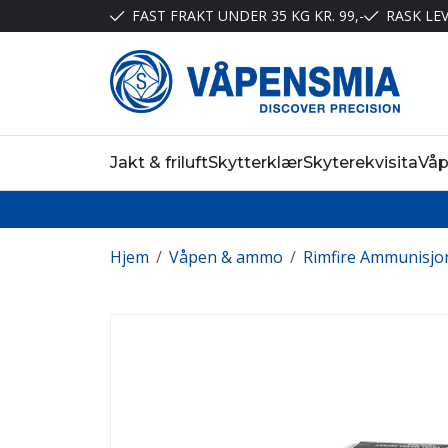
FAST FRAKT UNDER 35 KG KR. 99,-
RASK LE
Jakt & friluft
Skytterklær
Skyterekvisita
Vå
Hjem
/
Våpen & ammo
/
Rimfire Ammunisjo