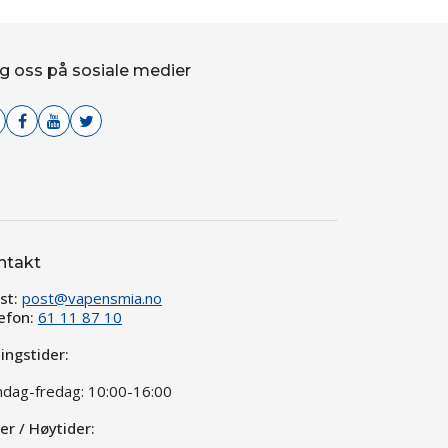
g oss på sosiale medier
ntakt
st:
post@vapensmia.no
efon:
61 11 87 10
ingstider:
dag-fredag: 10:00-16:00
ier / Høytider: