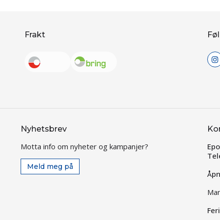
Frakt
Føl
Nyhetsbrev
Ko
Motta info om nyheter og kampanjer?
Epo
Tel
Meld meg på
Åpn
Man
Fer