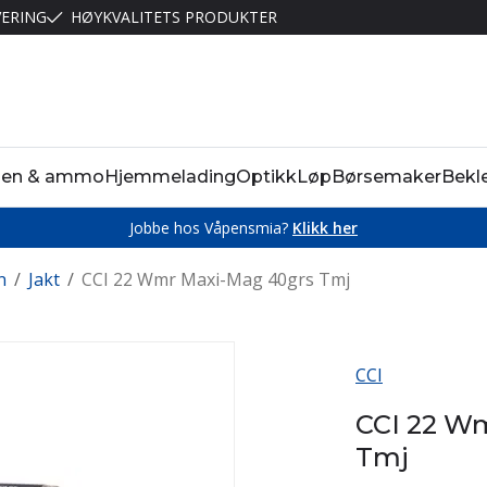
VERING
HØYKVALITETS PRODUKTER
pen & ammo
Hjemmelading
Optikk
Løp
Børsemaker
Bekl
Jobbe hos Våpensmia?
Klikk her
n
/
Jakt
/
CCI 22 Wmr Maxi-Mag 40grs Tmj
CCI
CCI 22 W
Tmj