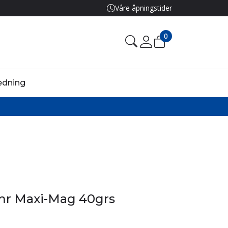
Våre åpningstider
0
edning
mr Maxi-Mag 40grs