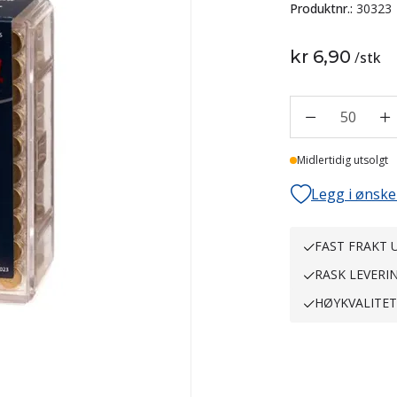
Produktnr.:
30323
kr 6,90
/
stk
50
Midlertidig utsolgt
Legg i ønske
FAST FRAKT U
RASK LEVERI
HØYKVALITE