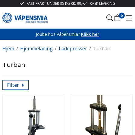
FAST FRAKT UNDER 35 KG KR. 99,-
RASK LEVERING
0
Jobbe hos Våpensmia?
Klikk her
Hjem
/
Hjemmelading
/
Ladepresser
/
Turban
Turban
Filter