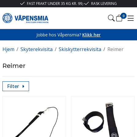
FAST FRAKT UNDER 35 KG KR. 99,-
RASK LEVERING
0
Jobbe hos Våpensmia?
Klikk her
Hjem
/
Skyterekvisita
/
Skiskytterrekvisita
/
Reimer
Reimer
Filter