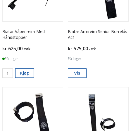
Biatar Våpenreim Med
Biatar Armreim Senior Borrelås
Håndstopper
Ac1
kr 625,00
kr 575,00
/stk
/stk
På lager
På lager
Kjøp
Vis