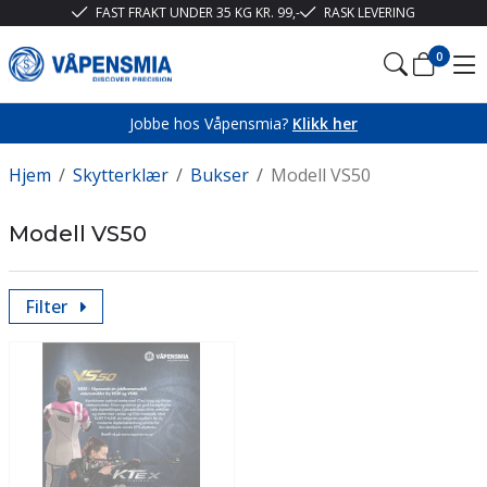
FAST FRAKT UNDER 35 KG KR. 99,-
RASK LEVERING
0
Jobbe hos Våpensmia?
Klikk her
Hjem
/
Skytterklær
/
Bukser
/
Modell VS50
Modell VS50
Filter