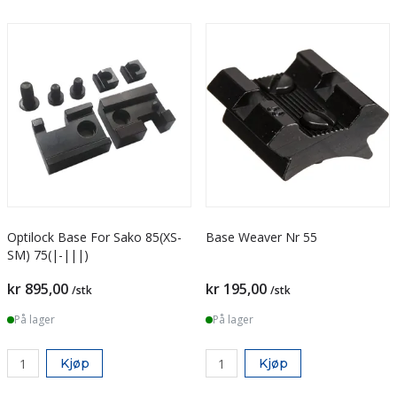
Optilock Base For Sako 85(XS-
Base Weaver Nr 55
SM) 75(|-|||)
kr 895,00
kr 195,00
/stk
/stk
På lager
På lager
Kjøp
Kjøp