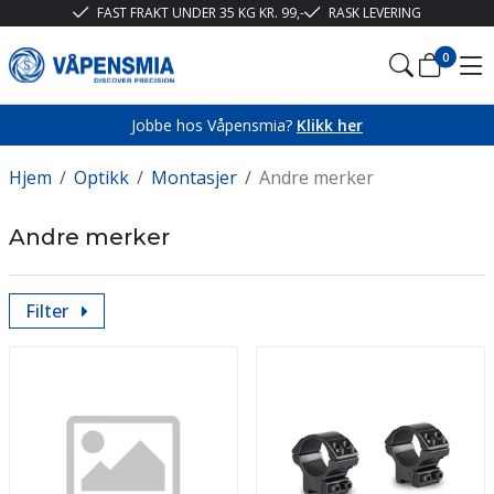
FAST FRAKT UNDER 35 KG KR. 99,-
RASK LEVERING
0
Jobbe hos Våpensmia?
Klikk her
Hjem
/
Optikk
/
Montasjer
/
Andre merker
Andre merker
Filter