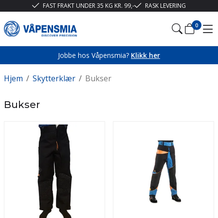
FAST FRAKT UNDER 35 KG KR. 99,-
RASK LEVERING
0
Jobbe hos Våpensmia?
Klikk her
Hjem
/
Skytterklær
/
Bukser
Bukser