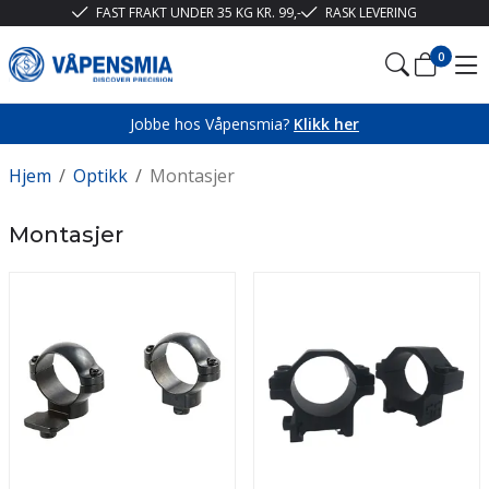
FAST FRAKT UNDER 35 KG KR. 99,-
RASK LEVERING
0
Jobbe hos Våpensmia?
Klikk her
Hjem
/
Optikk
/
Montasjer
Montasjer