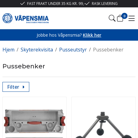
FAST FRAKT UNDER 35 KG KR. 99,-
RASK LEVERING
0
Jobbe hos Våpensmia?
Klikk her
Hjem
/
Skyterekvisita
/
Pusseutstyr
/
Pussebenker
Pussebenker
Filter