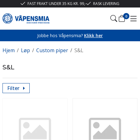
FAST FRAKT UNDER 35 KG KR. 99,-
RASK LEVERING
0
Jobbe hos Våpensmia?
Klikk her
Hjem
/
Løp
/
Custom piper
/
S&L
S&L
Filter