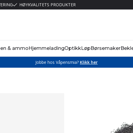
VERING
HØYKVALITETS PRODUKTER
pen & ammo
Hjemmelading
Optikk
Løp
Børsemaker
Bekl
Jobbe hos Våpensmia?
Klikk her