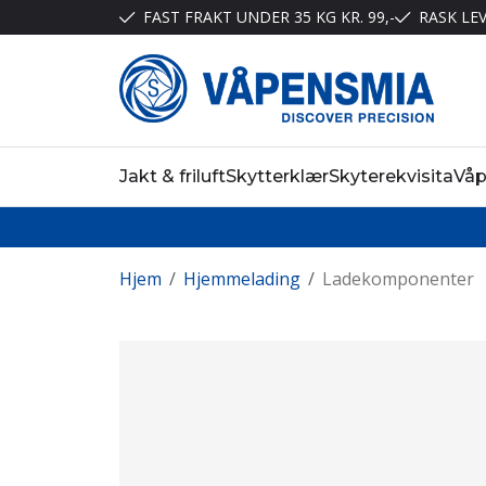
FAST FRAKT UNDER 35 KG KR. 99,-
RASK LE
Jakt & friluft
Skytterklær
Skyterekvisita
Vå
Hjem
/
Hjemmelading
/
Ladekomponenter