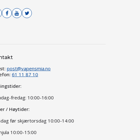
ntakt
st:
post@vapensmia.no
efon:
61 11 87 10
ingstider:
dag-fredag: 10:00-16:00
ier / Høytider:
dag før skjærtorsdag 10:00-14:00
jula 10:00-15:00