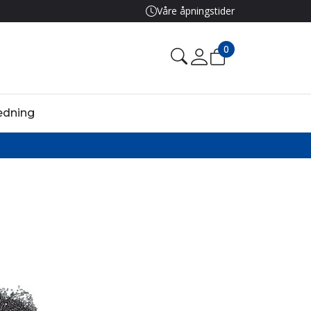
Våre åpningstider
0
edning