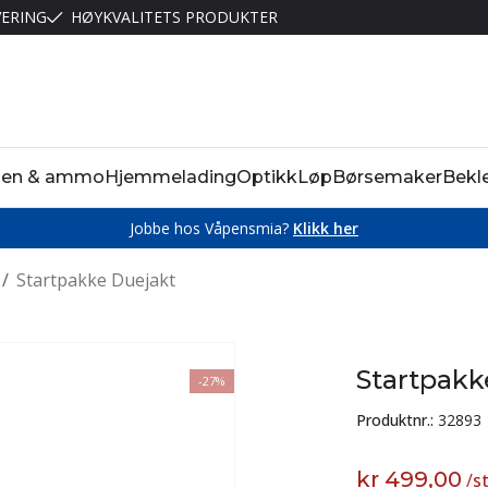
VERING
HØYKVALITETS PRODUKTER
pen & ammo
Hjemmelading
Optikk
Løp
Børsemaker
Bekl
Jobbe hos Våpensmia?
Klikk her
/
Startpakke Duejakt
Startpakk
-27%
Produktnr.:
32893
kr 499,00
/
s