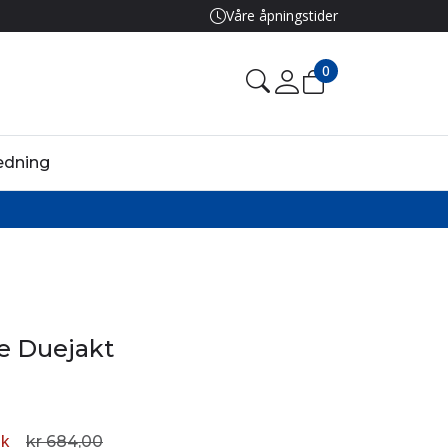
Våre åpningstider
0
edning
e Duejakt
tk
kr 684,00