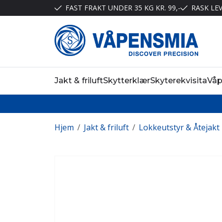
FAST FRAKT UNDER 35 KG KR. 99,-
RASK LE
Jakt & friluft
Skytterklær
Skyterekvisita
Vå
Hjem
/
Jakt & friluft
/
Lokkeutstyr & Åtejakt