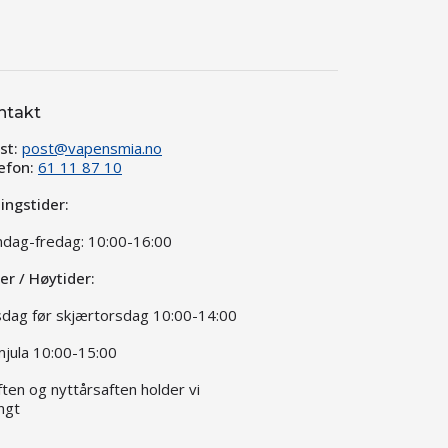
ntakt
st:
post@vapensmia.no
efon:
61 11 87 10
ingstider:
dag-fredag: 10:00-16:00
ier / Høytider:
dag før skjærtorsdag 10:00-14:00
jula 10:00-15:00
aften og nyttårsaften holder vi
ngt