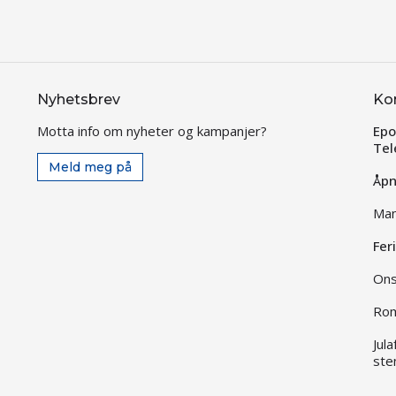
Nyhetsbrev
Ko
Motta info om nyheter og kampanjer?
Epo
Tel
Meld meg på
Åpn
Man
Fer
Ons
Rom
Jul
ste