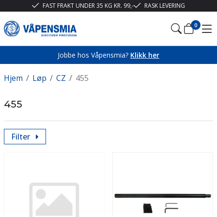
FAST FRAKT UNDER 35 KG KR. 99,-
RASK LEVERING
0
Jobbe hos Våpensmia?
Klikk her
Hjem
/
Løp
/
CZ
/
455
455
Filter