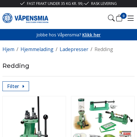
FAST FRAKT UNDER 35 KG KR. 99,-
RASK LEVERING
0
Jobbe hos Våpensmia?
Klikk her
Hjem
/
Hjemmelading
/
Ladepresser
/
Redding
Redding
Filter