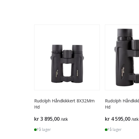
Rudolph Håndkikkert 8X32Mm
Rudolph Håndki
Hd
Hd
kr 3 895,00
kr 4 595,00
/stk
/stk
På lager
På lager