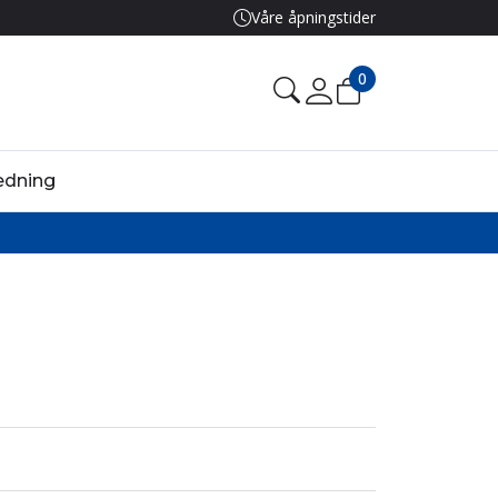
Våre åpningstider
0
edning