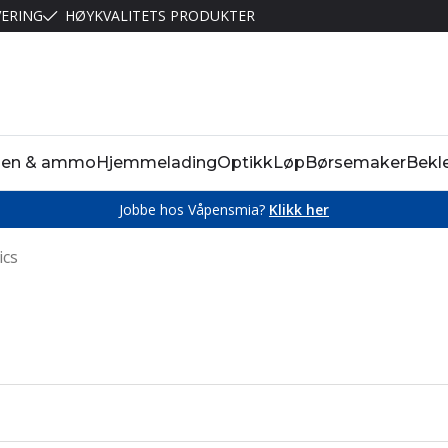
VERING
HØYKVALITETS PRODUKTER
pen & ammo
Hjemmelading
Optikk
Løp
Børsemaker
Bekl
Jobbe hos Våpensmia?
Klikk her
ics