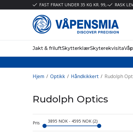
FAST FRAKT UNDER 35 KG KR. 99,-
RASK LE
Jakt & friluft
Skytterklær
Skyterekvisita
Vå
Hjem
/
Optikk
/
Håndkikkert
/
Rudolph Opt
Rudolph Optics
3895
NOK
-
4595
NOK
2
Pris