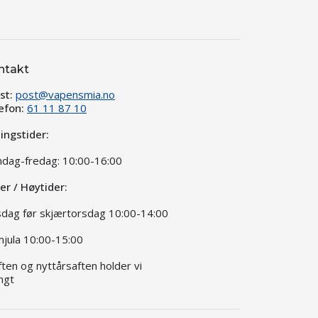
ntakt
st:
post@vapensmia.no
efon:
61 11 87 10
ingstider:
dag-fredag: 10:00-16:00
ier / Høytider:
dag før skjærtorsdag 10:00-14:00
jula 10:00-15:00
aften og nyttårsaften holder vi
ngt