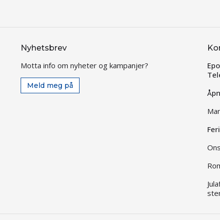
Nyhetsbrev
Ko
Motta info om nyheter og kampanjer?
Epo
Tel
Meld meg på
Åpn
Man
Fer
Ons
Rom
Jul
ste