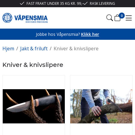
FAST FRAKT UNDER 35 KG KR. 99,-
RASK LEVERING
0
Jobbe hos Våpensmia?
Klikk her
Hjem
/
Jakt & friluft
/
Kniver & knivslipere
Kniver & knivslipere