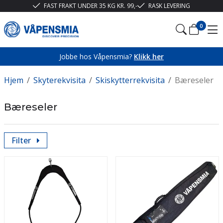
FAST FRAKT UNDER 35 KG KR. 99,-
RASK LEVERING
0
Jobbe hos Våpensmia?
Klikk her
Hjem
/
Skyterekvisita
/
Skiskytterrekvisita
/
Bæreseler
Bæreseler
Filter