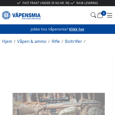
FAST FRAKT UNDER 35 KG KR. 99,-
RASK LEVERING
0
Jobbe hos Våpensmia?
Klikk her
Hjem
/
Våpen & ammo
/
Rifle
/
Boltrifler
/