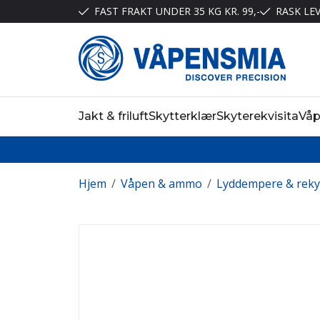
FAST FRAKT UNDER 35 KG KR. 99,-
RASK LE
Jakt & friluft
Skytterklær
Skyterekvisita
Vå
Hjem
/
Våpen & ammo
/
Lyddempere & rek