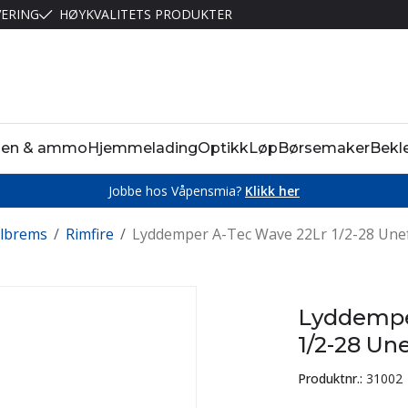
VERING
HØYKVALITETS PRODUKTER
pen & ammo
Hjemmelading
Optikk
Løp
Børsemaker
Bekl
Jobbe hos Våpensmia?
Klikk her
ylbrems
/
Rimfire
/
Lyddemper A-Tec Wave 22Lr 1/2-28 Une
Lyddempe
1/2-28 Un
Produktnr.:
31002