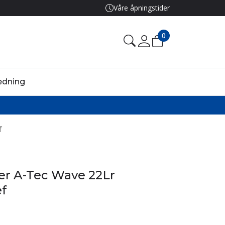
Våre åpningstider
0
edning
f
r A-Tec Wave 22Lr
ef