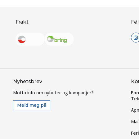
Frakt
Føl
Nyhetsbrev
Ko
Motta info om nyheter og kampanjer?
Epo
Tel
Meld meg på
Åpn
Man
Fer