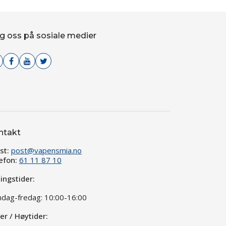
g oss på sosiale medier
ntakt
st:
post@vapensmia.no
efon:
61 11 87 10
ingstider:
dag-fredag: 10:00-16:00
ier / Høytider: