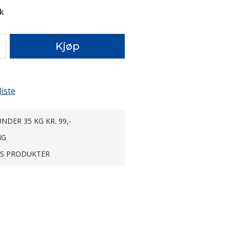
k
Kjøp
liste
NDER 35 KG KR. 99,-
NG
TS PRODUKTER