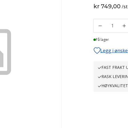
kr 749,00
/
st
1
På lager
Legg i ønske
FAST FRAKT U
RASK LEVERI
HØYKVALITE