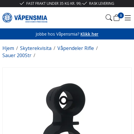
FAST FRAKT UNDER 35 KG KR. 99,-
RASK LEVERING
0
Jobbe hos Våpensmia?
Klikk her
Hjem
/
Skyterekvisita
/
Våpendeler Rifle
/
Sauer 200Str
/