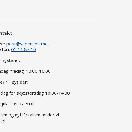
ntakt
st:
post@vapensmia.no
efon:
61 11 87 10
ingstider:
dag-fredag: 10:00-16:00
ier / Høytider:
dag før skjærtorsdag 10:00-14:00
jula 10:00-15:00
aften og nyttårsaften holder vi
ngt