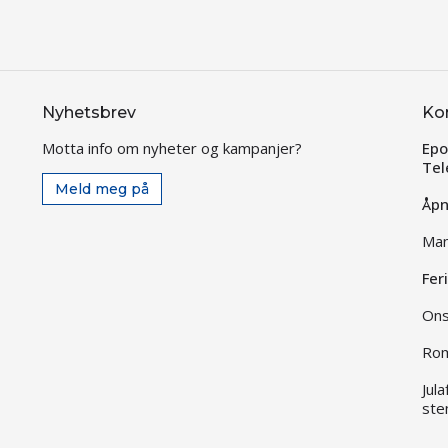
Nyhetsbrev
Ko
Motta info om nyheter og kampanjer?
Epo
Tel
Meld meg på
Åpn
Man
Fer
Ons
Rom
Jul
ste