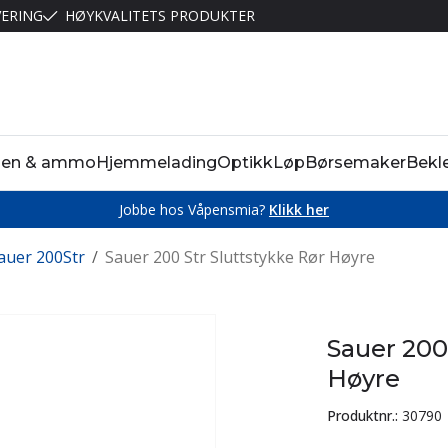
VERING
HØYKVALITETS PRODUKTER
pen & ammo
Hjemmelading
Optikk
Løp
Børsemaker
Bekl
Jobbe hos Våpensmia?
Klikk her
auer 200Str
/
Sauer 200 Str Sluttstykke Rør Høyre
Sauer 200
Høyre
Produktnr.:
30790