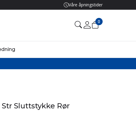
Våre åpningstider
0
edning
 Str Sluttstykke Rør