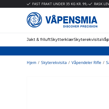
FAST FRAKT UNDER 35 KG KR. 99,-
RASK LE
Jakt & friluft
Skytterklær
Skyterekvisita
Vå
Hjem
/
Skyterekvisita
/
Våpendeler Rifle
/
S