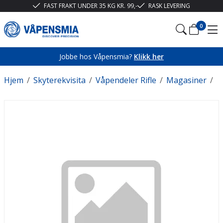
FAST FRAKT UNDER 35 KG KR. 99,-
RASK LEVERING
0
Jobbe hos Våpensmia?
Klikk her
Hjem
/
Skyterekvisita
/
Våpendeler Rifle
/
Magasiner
/