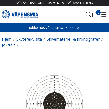
FAST FRAKT UNDER 35 KG KR. 99,-
RASK LEVERING
0
Jobbe hos Våpensmia?
Klikk her
Hjem
/
Skyterekvisita
/
Skivemateriell & kronografer
/
Jaktfelt
/