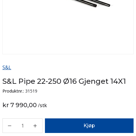
S&L
S&L Pipe 22-250 Ø16 Gjenget 14X1
Produktnr.:
31519
kr 7 990,00
/
stk
1
Kjøp