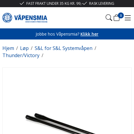
FAST FRAKT UNDER 35 KG KR. 99,-
RASK LEVERING
0
Jobbe hos Våpensmia?
Klikk her
Hjem
/
Løp
/
S&L for S&L Systemvåpen
/
Thunder/Victory
/