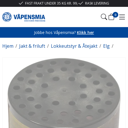
FAST FRAKT UNDER 35 KG KR. 99,-
RASK LEVERING
0
Jobbe hos Våpensmia?
Klikk her
Hjem
/
Jakt & friluft
/
Lokkeutstyr & Åtejakt
/
Elg
/