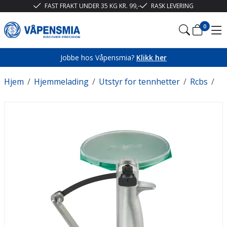
FAST FRAKT UNDER 35 KG KR. 99,-
RASK LEVERING
0
Jobbe hos Våpensmia?
Klikk her
Hjem
/
Hjemmelading
/
Utstyr for tennhetter
/
Rcbs
/