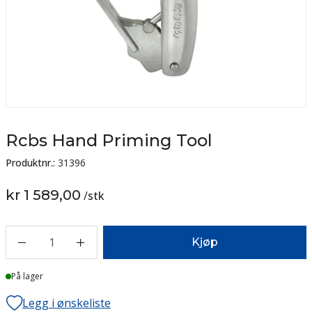
Rcbs Hand Priming Tool
Produktnr.:
31396
kr 1 589,00
/
stk
1
Kjøp
På lager
Legg i ønskeliste