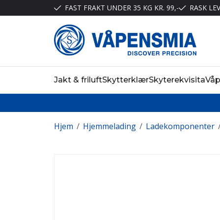
FAST FRAKT UNDER 35 KG KR. 99,-
RASK LE
Jakt & friluft
Skytterklær
Skyterekvisita
Vå
Hjem
/
Hjemmelading
/
Ladekomponenter