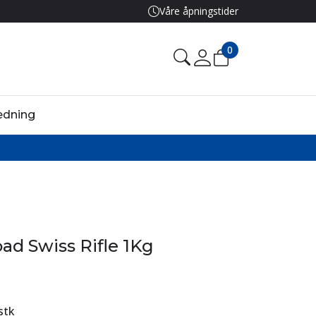
Våre åpningstider
0
edning
oad Swiss Rifle 1Kg
stk