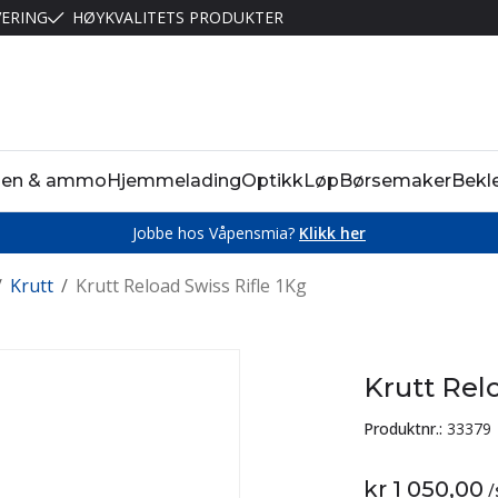
VERING
HØYKVALITETS PRODUKTER
pen & ammo
Hjemmelading
Optikk
Løp
Børsemaker
Bekl
Jobbe hos Våpensmia?
Klikk her
/
Krutt
/
Krutt Reload Swiss Rifle 1Kg
Krutt Rel
Produktnr.:
33379
kr 1 050,00
/