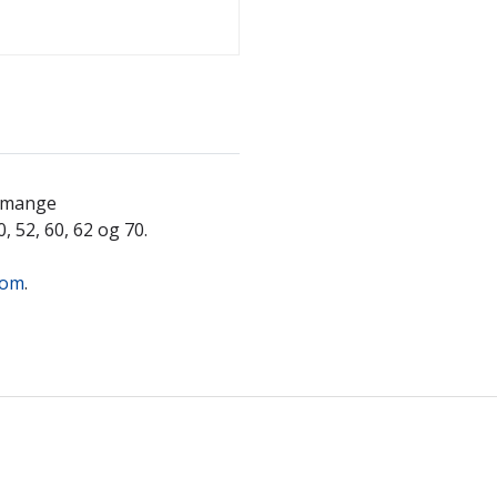
v mange
 52, 60, 62 og 70.
com
.