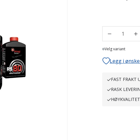
1
Velg variant
Legg i ønske
FAST FRAKT U
RASK LEVERI
HØYKVALITE