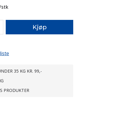
/
stk
Kjøp
liste
NDER 35 KG KR. 99,-
NG
TS PRODUKTER