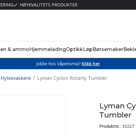
VERING
HØYKVALITETS PRODUKTER
pen & ammo
Hjemmelading
Optikk
Løp
Børsemaker
Bekl
Jobbe hos Våpensmia?
Klikk her
Hylsevaskere
/
Lyman Cyclon Rotarty Tumbler
Lyman Cyc
Tumbler
Produktnr.:
33227