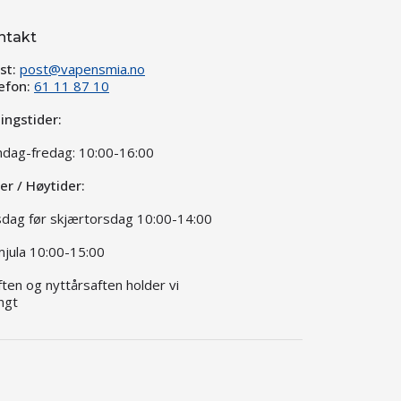
ntakt
st:
post@vapensmia.no
efon:
61 11 87 10
ingstider:
dag-fredag: 10:00-16:00
ier / Høytider:
dag før skjærtorsdag 10:00-14:00
jula 10:00-15:00
aften og nyttårsaften holder vi
ngt