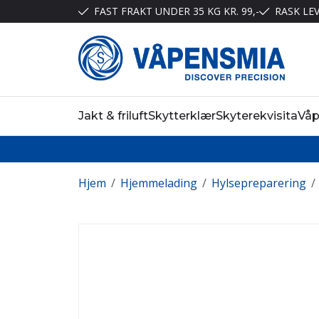
FAST FRAKT UNDER 35 KG KR. 99,-
RASK LE
Jakt & friluft
Skytterklær
Skyterekvisita
Vå
Hjem
/
Hjemmelading
/
Hylsepreparering
/