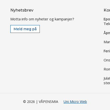
Nyhetsbrev
Ko
Motta info om nyheter og kampanjer?
Epo
Tel
Meld meg på
Åpn
Man
Fer
Ons
Rom
Jul
ste
© 2026 | VÅPENSMIA
Uni Micro Web