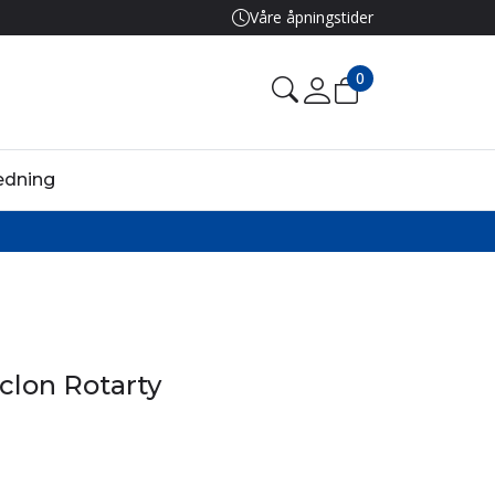
Våre åpningstider
0
edning
lon Rotarty