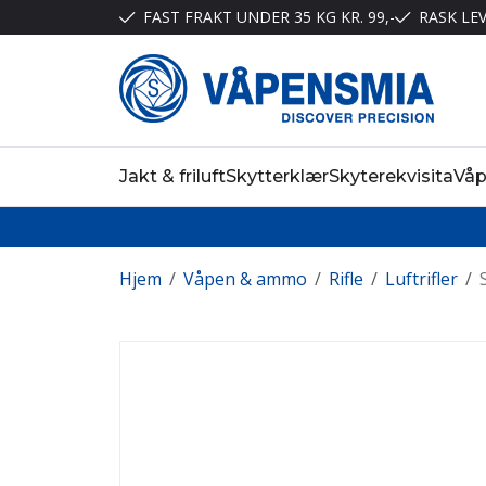
FAST FRAKT UNDER 35 KG KR. 99,-
RASK LE
Jakt & friluft
Skytterklær
Skyterekvisita
Vå
Hjem
/
Våpen & ammo
/
Rifle
/
Luftrifler
/