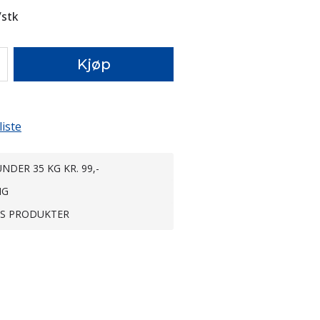
/
stk
Kjøp
liste
NDER 35 KG KR. 99,-
NG
TS PRODUKTER