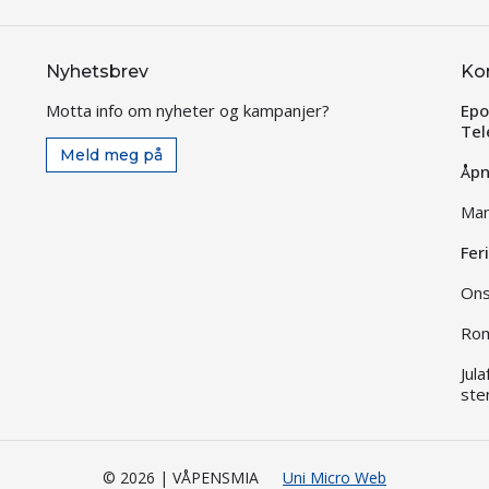
Nyhetsbrev
Ko
Motta info om nyheter og kampanjer?
Epo
Tel
Meld meg på
Åpn
Man
Fer
Ons
Rom
Jul
ste
© 2026 | VÅPENSMIA
Uni Micro Web