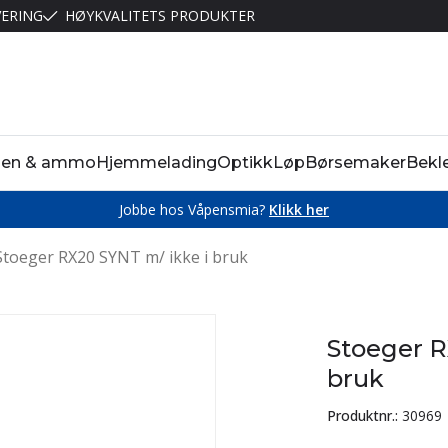
VERING
HØYKVALITETS PRODUKTER
pen & ammo
Hjemmelading
Optikk
Løp
Børsemaker
Bekl
Jobbe hos Våpensmia?
Klikk her
Stoeger RX20 SYNT m/ ikke i bruk
Stoeger R
bruk
Produktnr.:
30969