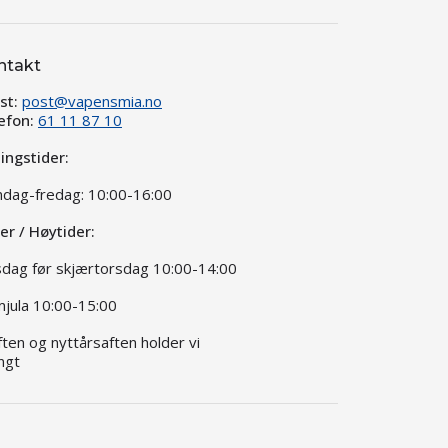
ntakt
st:
post@vapensmia.no
efon:
61 11 87 10
ingstider:
dag-fredag: 10:00-16:00
ier / Høytider:
dag før skjærtorsdag 10:00-14:00
jula 10:00-15:00
aften og nyttårsaften holder vi
ngt