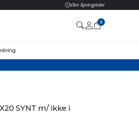
Våre åpningstider
0
edning
X20 SYNT m/ ikke i