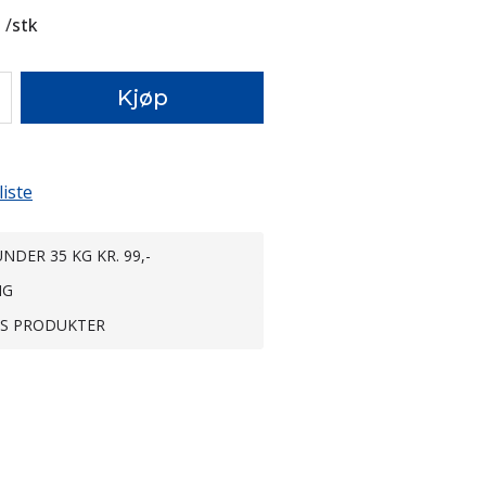
0
/
stk
Kjøp
liste
NDER 35 KG KR. 99,-
NG
TS PRODUKTER