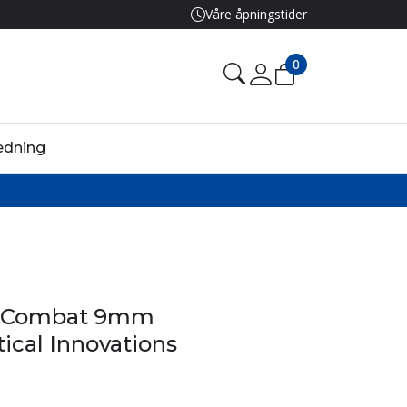
Våre åpningstider
0
edning
I Combat 9mm
tical Innovations