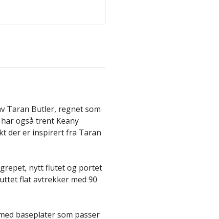
av Taran Butler, regnet som
 har også trent Keany
t der er inspirert fra Taran
repet, nytt flutet og portet
ttet flat avtrekker med 90
 med baseplater som passer