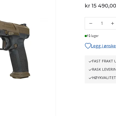
kr 15 490,0
1
På lager
Legg i ønske
FAST FRAKT U
RASK LEVERI
HØYKVALITE