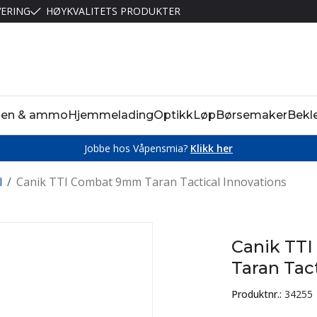
VERING
HØYKVALITETS PRODUKTER
pen & ammo
Hjemmelading
Optikk
Løp
Børsemaker
Bekl
Jobbe hos Våpensmia?
Klikk her
l
/
Canik TTI Combat 9mm Taran Tactical Innovations
Canik TT
Taran Tac
Produktnr.:
34255