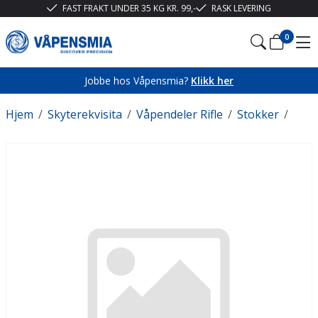
FAST FRAKT UNDER 35 KG KR. 99,-
RASK LEVERING
0
Jobbe hos Våpensmia?
Klikk her
Hjem
/
Skyterekvisita
/
Våpendeler Rifle
/
Stokker
/