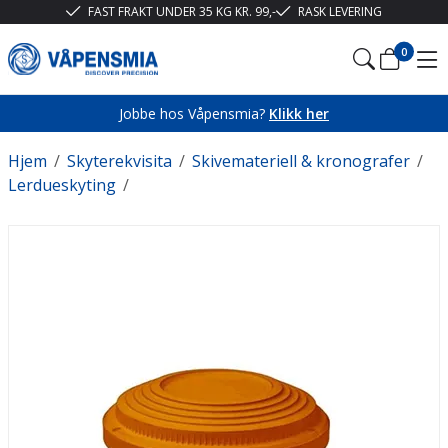
FAST FRAKT UNDER 35 KG KR. 99,-
RASK LEVERING
0
Jobbe hos Våpensmia?
Klikk her
Hjem
/
Skyterekvisita
/
Skivemateriell & kronografer
/
Lerdueskyting
/