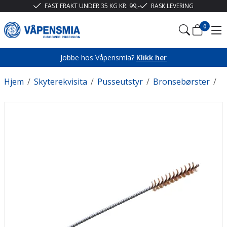
FAST FRAKT UNDER 35 KG KR. 99,-
RASK LEVERING
0
Jobbe hos Våpensmia?
Klikk her
Hjem
/
Skyterekvisita
/
Pusseutstyr
/
Bronsebørster
/