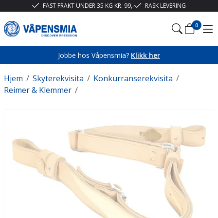
FAST FRAKT UNDER 35 KG KR. 99,-
RASK LEVERING
0
Jobbe hos Våpensmia?
Klikk her
Hjem
/
Skyterekvisita
/
Konkurranserekvisita
/
Reimer & Klemmer
/