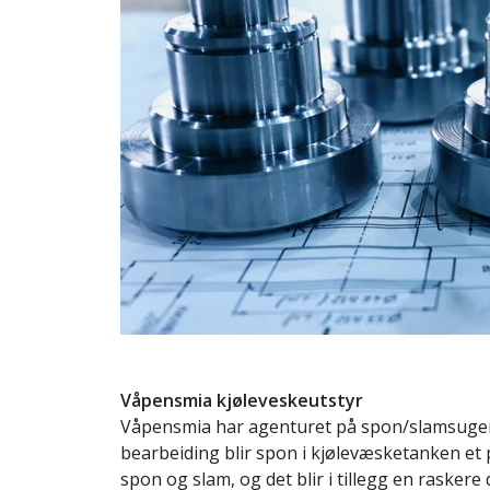
Våpensmia kjøleveskeutstyr
Våpensmia har agenturet på spon/slamsuger 
bearbeiding blir spon i kjølevæsketanken e
spon og slam, og det blir i tillegg en rasker