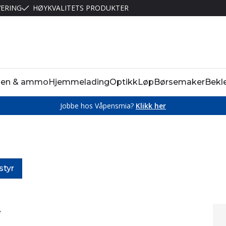
VERING
HØYKVALITETS PRODUKTER
pen & ammo
Hjemmelading
Optikk
Løp
Børsemaker
Bekl
Jobbe hos Våpensmia?
Klikk her
styr
r