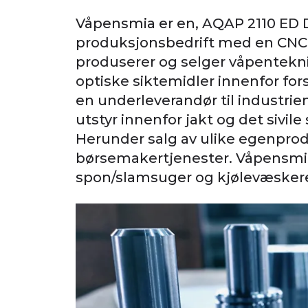
Våpensmia er en, AQAP 2110 ED D 
produksjonsbedrift med en CNC b
produserer og selger våpenteknis
optiske siktemidler innenfor for
en underleverandør til industrien
utstyr innenfor jakt og det sivile
Herunder salg av ulike egenprod
børsemakertjenester.
Våpensmia
spon/slamsuger og kjølevæskere