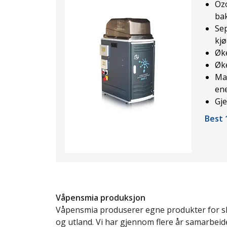
Oz
bak
Sep
kjø
Øke
Øke
Mas
ene
Gje
Best 
Våpensmia produksjon
Våpensmia produserer egne produkter for sky
og utland. Vi har gjennom flere år samarbei