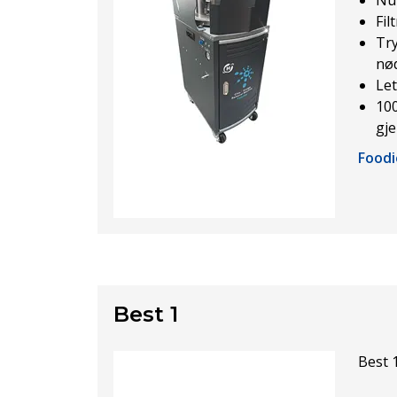
Fil
Try
nø
Let
100
gje
Foodi
Best 1
Best 