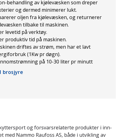
on-behandling av kjølevæsken som dreper
terier og dermed minimerer lukt.
arerer oljen fra kjølevæsken, og returnerer
levæsken tilbake til maskinen.
r levetid på verktøy.
r produktiv tid på maskinen.
kinen driftes av strøm, men har et lavt
rgiforbruk (1Kw pr døgn).
nnomstrømning på 10-30 liter pr minutt
1 brosjyre
ttersport og forsvarsrelaterte produkter i inn-
det med Nammo Raufoss AS, både i utvikling av