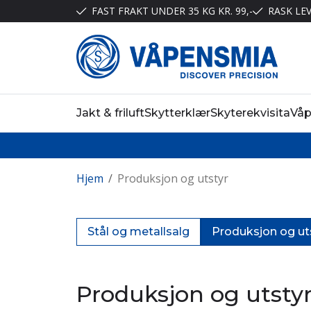
FAST FRAKT UNDER 35 KG KR. 99,-
RASK LE
Jakt & friluft
Skytterklær
Skyterekvisita
Vå
Hjem
/
Produksjon og utstyr
Stål og metallsalg
Produksjon og ut
Produksjon og utsty