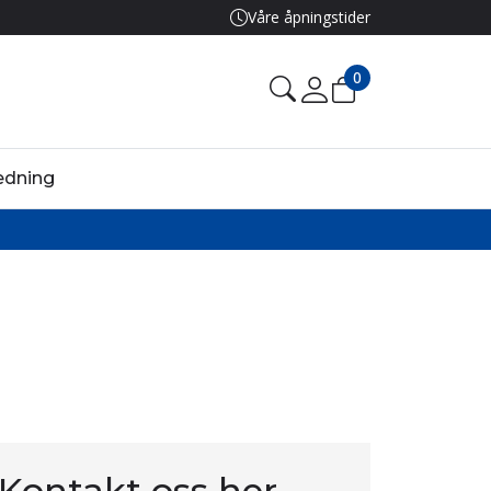
Våre åpningstider
0
edning
Kontakt oss her