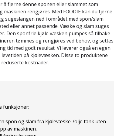
or å fjerne denne sponen eller slammet som
 og maskinen rengjøres. Med FOODIE kan du fjerne
egg sugeslangen ned i området med spon/slam
sted eller annet passende. Væske og slam suges
iner. Den sponfrie kjøle væsken pumpes så tilbake
taineren tømmes og rengjøres ved behov, og settes
lang tid med godt resultat. Vi leverer også en egen
levetiden på kjølevæsken. Disse to produktene
g reduserte kostnader.
e funksjoner:
rn spon og slam fra kjølevæske-/olje tank uten
opp av maskinen.
l forbruksvarer.