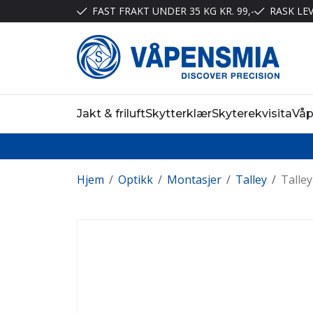
FAST FRAKT UNDER 35 KG KR. 99,-
RASK LE
Jakt & friluft
Skytterklær
Skyterekvisita
Vå
Hjem
/
Optikk
/
Montasjer
/
Talley
/
Talle