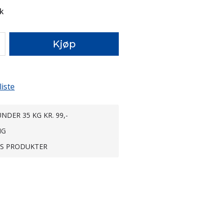
k
Kjøp
liste
NDER 35 KG KR. 99,-
NG
TS PRODUKTER