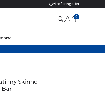
Våre åpningstider
0
edning
catinny Skinne
 Bar