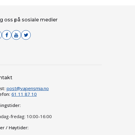
g oss på sosiale medier
ntakt
st:
post@vapensmia.no
efon:
61 11 87 10
ingstider:
dag-fredag: 10:00-16:00
ier / Høytider: