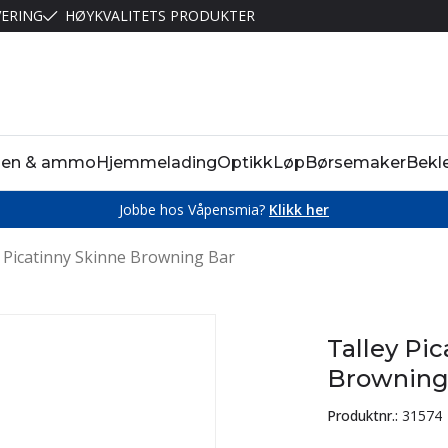
VERING
HØYKVALITETS PRODUKTER
pen & ammo
Hjemmelading
Optikk
Løp
Børsemaker
Bekl
Jobbe hos Våpensmia?
Klikk her
y Picatinny Skinne Browning Bar
Talley Pi
Browning
Produktnr.:
31574