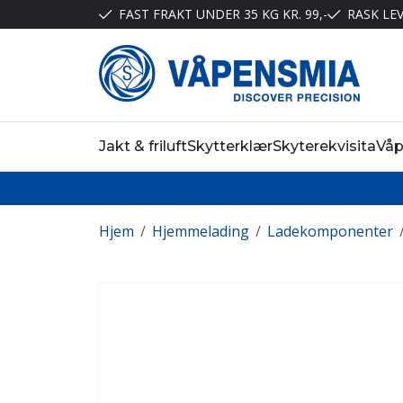
FAST FRAKT UNDER 35 KG KR. 99,-
RASK LE
Jakt & friluft
Skytterklær
Skyterekvisita
Vå
Hjem
/
Hjemmelading
/
Ladekomponenter