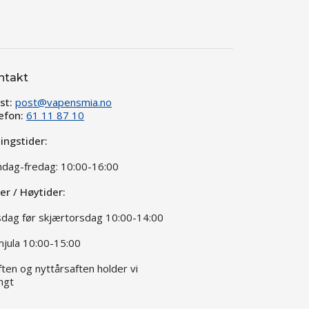
ntakt
st:
post@vapensmia.no
efon:
61 11 87 10
ingstider:
dag-fredag: 10:00-16:00
ier / Høytider:
dag før skjærtorsdag 10:00-14:00
jula 10:00-15:00
aften og nyttårsaften holder vi
ngt