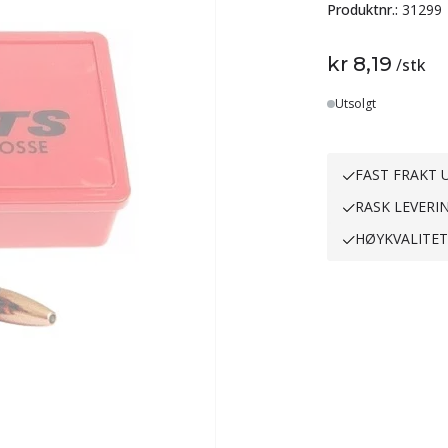
Produktnr.:
31299
kr 8,19
/
stk
Utsolgt
FAST FRAKT U
RASK LEVERI
HØYKVALITE