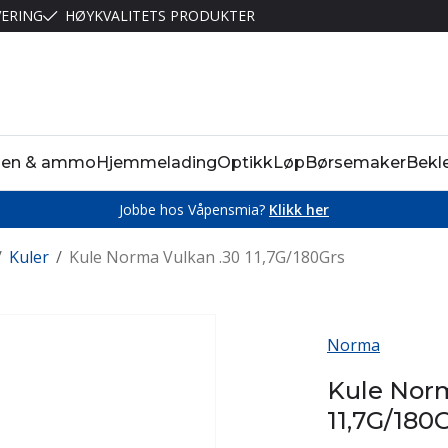
VERING
HØYKVALITETS PRODUKTER
pen & ammo
Hjemmelading
Optikk
Løp
Børsemaker
Bekl
Jobbe hos Våpensmia?
Klikk her
/
Kuler
/
Kule Norma Vulkan .30 11,7G/180Grs
Norma
Kule Norm
11,7G/180