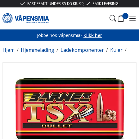
FAST FRAKT UNDER 35 KG KR. 99,-
RASK LEVERING
0
Jobbe hos Våpensmia?
Klikk her
Hjem
/
Hjemmelading
/
Ladekomponenter
/
Kuler
/