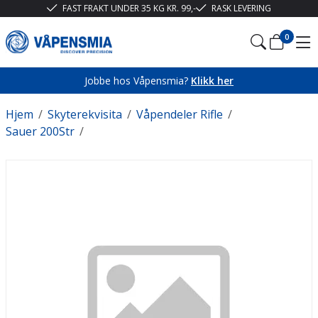
FAST FRAKT UNDER 35 KG KR. 99,-
RASK LEVERING
0
Jobbe hos Våpensmia?
Klikk her
Hjem
/
Skyterekvisita
/
Våpendeler Rifle
/
Sauer 200Str
/