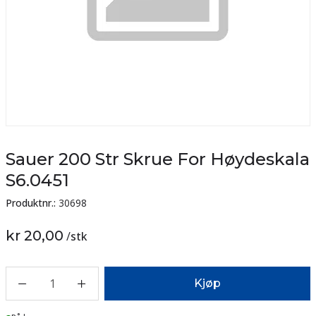
Sauer 200 Str Skrue For Høydeskala
S6.0451
Produktnr.:
30698
kr 20,00
/
stk
1
Kjøp